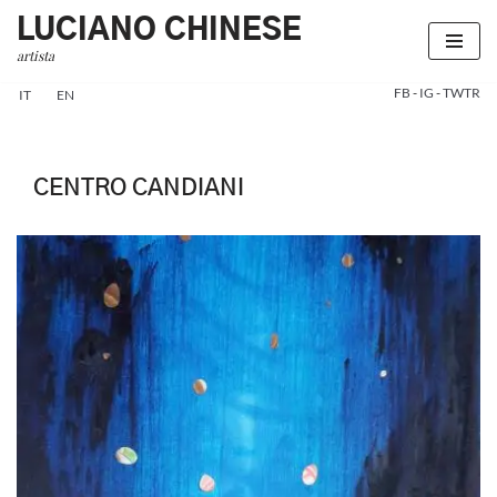
LUCIANO CHINESE
artista
Vai
al
FB
-
IG
-
TWTR
IT
EN
contenuto
CENTRO CANDIANI