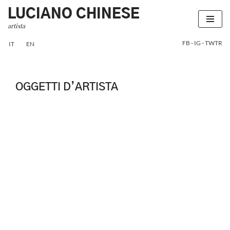
LUCIANO CHINESE
artista
Vai
al
FB
-
IG
-
TWTR
IT
EN
contenuto
OGGETTI D’ARTISTA