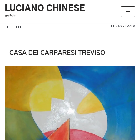
LUCIANO CHINESE
artista
Vai
al
FB
-
IG
-
TWTR
IT
EN
contenuto
CASA DEI CARRARESI TREVISO