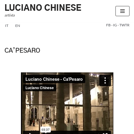
LUCIANO CHINESE
artista
Vai
al
FB
-
IG
-
TWTR
IT
EN
contenuto
CA’PESARO