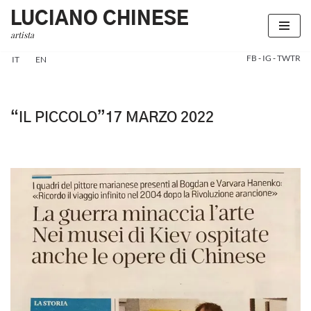
LUCIANO CHINESE
artista
Vai
al
FB
-
IG
-
TWTR
IT
EN
contenuto
“IL PICCOLO”17 MARZO 2022