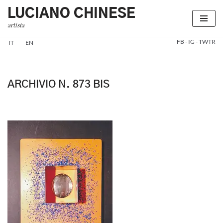
LUCIANO CHINESE
artista
Vai
al
FB
-
IG
-
TWTR
IT
EN
contenuto
ARCHIVIO N. 873 BIS