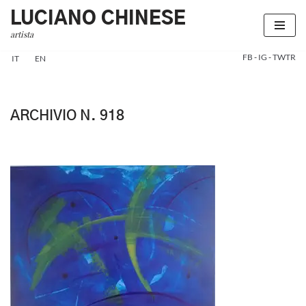
LUCIANO CHINESE
artista
Vai
al
FB
-
IG
-
TWTR
IT
EN
contenuto
ARCHIVIO N. 918