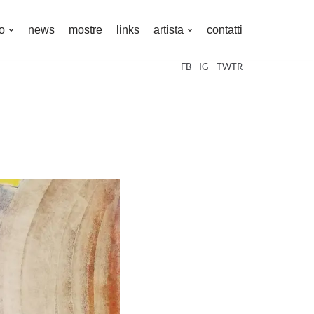
o
news
mostre
links
artista
contatti
FB
-
IG
-
TWTR