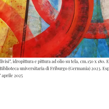
visi”, idropittura e pittura ad olio su tela, cm.150 x 180.
Biblioteca universitaria di Friburgo (Germania) 2023. Esp
’ aprile 2025