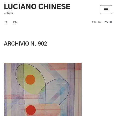
LUCIANO CHINESE
artista
Vai
al
FB
-
IG
-
TWTR
IT
EN
contenuto
ARCHIVIO N. 902