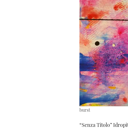
burst
“Senza Titolo” Idropit