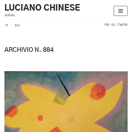
LUCIANO CHINESE
artista
Vai
al
FB
-
IG
-
TWTR
IT
EN
contenuto
ARCHIVIO N. 884