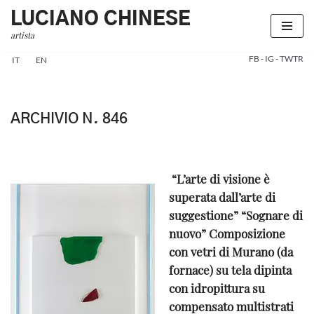
LUCIANO CHINESE
artista
Vai
al
FB
-
IG
-
TWTR
IT
EN
contenuto
ARCHIVIO N. 846
“L’arte di visione è
superata dall’arte di
suggestione” “Sognare di
nuovo” Composizione
con vetri di Murano (da
fornace) su tela dipinta
con idropittura su
compensato multistrati