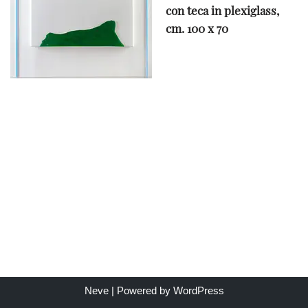
con teca in plexiglass,
cm. 100 x 70
Neve
| Powered by
WordPress