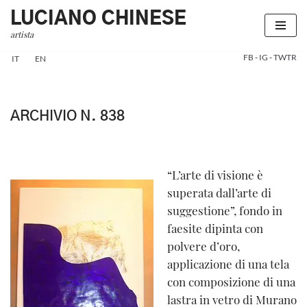
LUCIANO CHINESE
artista
Vai
al
FB
-
IG
-
TWTR
IT
EN
contenuto
ARCHIVIO N. 838
“L’arte di visione è
superata dall’arte di
suggestione”, fondo in
faesite dipinta con
polvere d’oro,
applicazione di una tela
con composizione di una
lastra in vetro di Murano