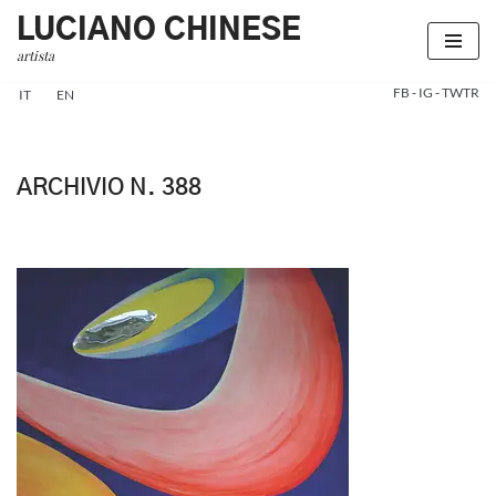
LUCIANO CHINESE
artista
Vai
al
FB
-
IG
-
TWTR
IT
EN
contenuto
ARCHIVIO N. 388