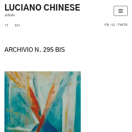
LUCIANO CHINESE
artista
Vai
al
FB
-
IG
-
TWTR
IT
EN
contenuto
ARCHIVIO N. 295 BIS