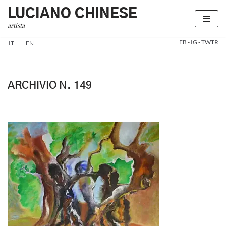
LUCIANO CHINESE
artista
Vai
al
FB
-
IG
-
TWTR
IT
EN
contenuto
ARCHIVIO N. 149