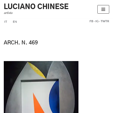
LUCIANO CHINESE
artista
Vai
al
FB
-
IG
-
TWTR
IT
EN
contenuto
ARCH. N. 469